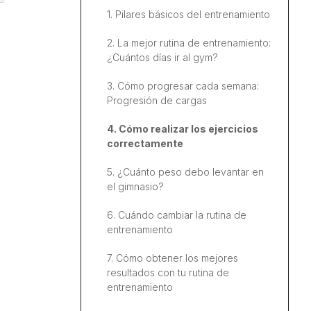
1. Pilares básicos del entrenamiento
2. Contar calorías vs no hacerlo
2. La mejor rutina de entrenamiento:
3. Cómo calcular nuestro gasto
¿Cuántos días ir al gym?
calórico, objetivo calórico y
reparto de macronutrientes
3. Cómo progresar cada semana:
Progresión de cargas
4. Cómo contar calorías (saber
cuánto comes)
4. Cómo realizar los ejercicios
correctamente
5. Cómo crear tus propias comidas
y menús
5. ¿Cuánto peso debo levantar en
el gimnasio?
6. Cuándo dejar de "hacer dieta"
(Comidas libres)
6. Cuándo cambiar la rutina de
entrenamiento
7. Cómo medir nuestro progreso y
no estancarnos
7. Cómo obtener los mejores
resultados con tu rutina de
8. Volumen, definición o
entrenamiento
recomposición corporal, ¿qué
debo hacer?