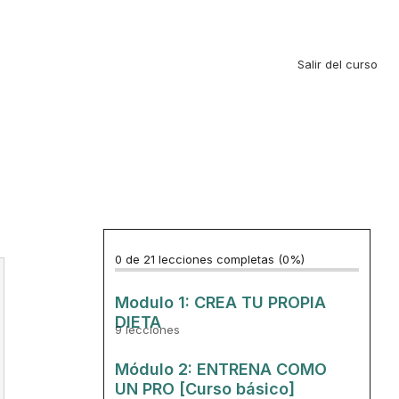
Salir del curso
0 de 21 lecciones completas (0%)
Modulo 1: CREA TU PROPIA
DIETA
9 lecciones
0. Transforma tu físico en 3 meses
Módulo 2: ENTRENA COMO
UN PRO [Curso básico]
1. Pilares básicos de la nutrición