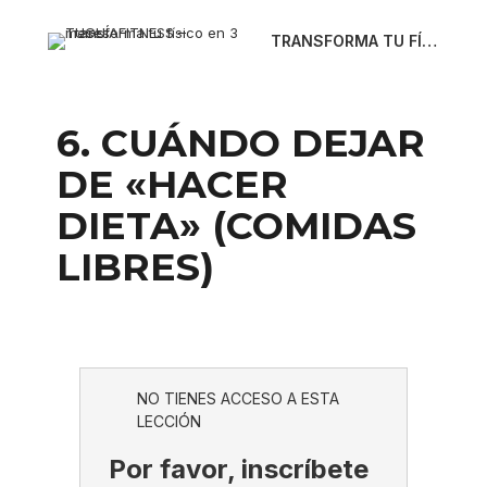
TRANSFORMA TU FÍSICO EN 3 MESES
A
S
n
i
t
g
6. CUÁNDO DEJAR
e
u
r
i
DE «HACER
i
e
o
n
r
t
DIETA» (COMIDAS
e
LIBRES)
NO TIENES ACCESO A ESTA
LECCIÓN
Por favor, inscríbete